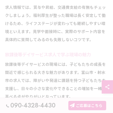
求人情報では、賞与や昇給、交通費支給の有無もチェッ
クしましょう。福利厚生が整った職場は長く安定して働
けるため、ライフステージが変わっても継続しやすい環
境といえます。見学や面接時に、実際のサポート内容を
具体的に質問してみるのも失敗しないコツです。
放課後等デイサービス求人で学ぶ現場の魅力
放課後等デイサービスの現場には、子どもたちの成長を
間近で感じられる大きな魅力があります。富山市・射水
市の求人では、障がいや発達に課題を持つ子どもたちを
支援し、日々の小さな変化やできることの増加を一緒に
喜べる点がやりがいとなっています。
090-4328-4430
ご応募はこちら
また、指導員同士のチームワークや、保護者との連携を