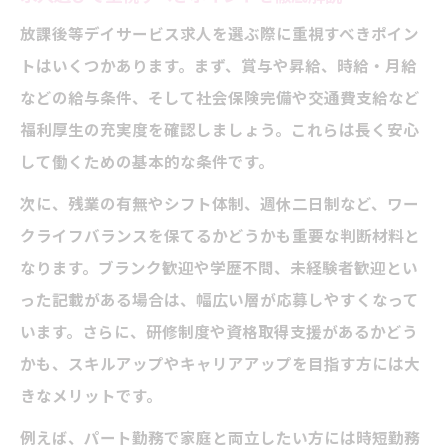
ト
放課後等デイサービス求人を選ぶ際に重視すべきポイン
将来を見据えた求人選びの安心材料とは
トはいくつかあります。まず、賞与や昇給、時給・月給
放課後等デイサービス求人で叶う安定した
などの給与条件、そして社会保険完備や交通費支給など
働き方
福利厚生の充実度を確認しましょう。これらは長く安心
未経験から指導員を目指す方法とは
して働くための基本的な条件です。
未経験でも安心の放課後等デイサービス求
次に、残業の有無やシフト体制、週休二日制など、ワー
人の特徴
クライフバランスを保てるかどうかも重要な判断材料と
無資格から指導員を目指すポイントと注意
なります。ブランク歓迎や学歴不問、未経験者歓迎とい
点
った記載がある場合は、幅広い層が応募しやすくなって
サポート体制の充実した求人の選び方
います。さらに、研修制度や資格取得支援があるかどう
放課後等デイサービス求人で学ぶ現場の魅
かも、スキルアップやキャリアアップを目指す方には大
力
きなメリットです。
未経験歓迎の職場が提供する研修内容
例えば、パート勤務で家庭と両立したい方には時短勤務