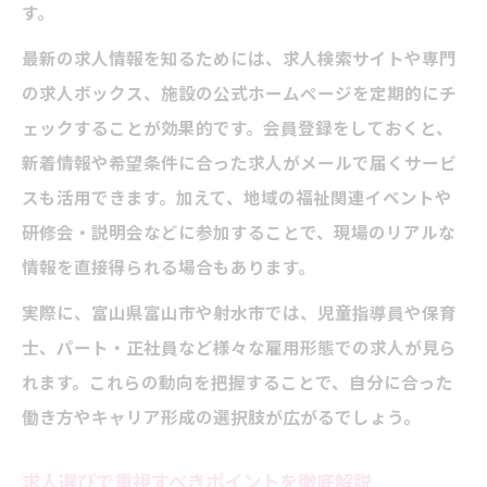
放課後等デイサービス求人と資格取得のメ
す。
リット
最新の求人情報を知るためには、求人検索サイトや専門
指導員に求められる主な資格とその活かし
の求人ボックス、施設の公式ホームページを定期的にチ
方
ェックすることが効果的です。会員登録をしておくと、
資格支援制度を活用する求人の探し方
新着情報や希望条件に合った求人がメールで届くサービ
放課後等デイサービス求人で活きるスキル
スも活用できます。加えて、地域の福祉関連イベントや
とは
研修会・説明会などに参加することで、現場のリアルな
資格がキャリアアップに繋がる理由
情報を直接得られる場合もあります。
働くなら社会保険完備が安心できる理由
実際に、富山県富山市や射水市では、児童指導員や保育
放課後等デイサービス求人で社会保険完備
士、パート・正社員など様々な雇用形態での求人が見ら
を重視すべき理由
れます。これらの動向を把握することで、自分に合った
指導員にとっての福利厚生の重要性とは
働き方やキャリア形成の選択肢が広がるでしょう。
社会保険完備求人の見分け方と応募ポイン
求人選びで重視すべきポイントを徹底解説