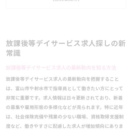
指導員に求められるスキルや適性とは何か
放課後等デイサービス求人の情報収集術
働きやすい求人の見極め方と注意点
指導員として働きやすい職場選び方
放課後等デイサービス求人探しの新
放課後等デイサービス求人で注目すべき職
常識
場環境
放課後等デイサービス求人の最新動向を知る方法
指導員が長く働ける職場の特徴とは
放課後等デイサービス求人の最新動向を把握すること
働きやすいシフトや福利厚生の見極め方
は、富山市や射水市で指導員として働きたい方にとって
放課後等デイサービス求人での人間関係の
非常に重要です。求人情報は日々更新されており、新着
重要性
の募集や雇用形態の多様化などが見られます。特に近年
職場見学でチェックしたい指導員の働き方
は、社会保険完備や残業の少ない職場、資格取得支援制
子ども支援に役立つ資格活用のコツ
度など、働きやすさに配慮した求人が増加傾向にありま