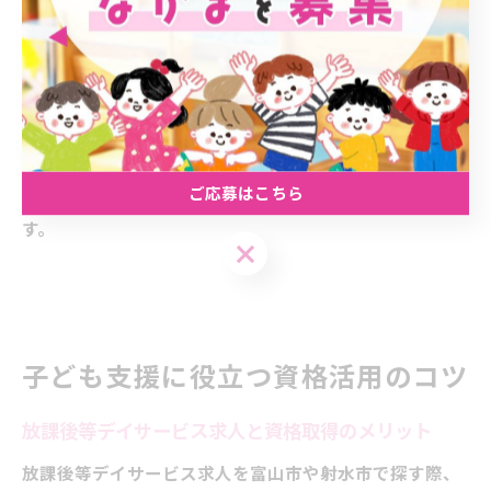
す。
また、指導員が無理なく業務をこなせているか、休憩や
残業の状況、シフトの融通がきいているかなど、求人票
だけでは分からないリアルな部分も見極めポイントとな
ります。実際に働くスタッフの声を聞くことで、職場選
ご応募はこちら
びの失敗を防ぎ、長く働ける環境を見つけやすくなりま
す。
子ども支援に役立つ資格活用のコツ
放課後等デイサービス求人と資格取得のメリット
放課後等デイサービス求人を富山市や射水市で探す際、