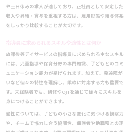
残業が少ない求人で叶える両立生活
や土日休みの求人が適しており、正社員として安定した
放課後等デイサービス求人で残業なしを選
収入や昇給・賞与を重視する方は、雇用形態や給与体系
ぶ理由
をしっかり比較することが大切です。
指導員が両立しやすい職場環境の条件
指導員に求められるスキルや適性とは何か
残業が少ない求人を見極めるチェックポイ
ント
放課後等デイサービスの指導員に求められる主なスキル
ワークライフバランス重視の求人の探し方
には、児童指導や保育分野の専門知識、子どもとのコミ
ュニケーション能力が挙げられます。加えて、発達障が
家庭と仕事を両立したい方へのアドバイス
いなど個々の特性を理解し、柔軟に対応する力も重要で
す。未経験者でも、研修やOJTを通じて徐々にスキルを
身につけることができます。
適性については、子どもの小さな変化に気づける観察力
や、チームで協力し合う協調性、保護者や他職種との連