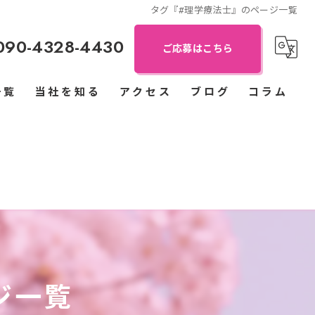
タグ『#理学療法士』のページ一覧
090-4328-4430
ご応募はこちら
一覧
当社を知る
アクセス
ブログ
コラム
児童指導員
保育士
パート
正社員
送迎ドライバー
ジ一覧