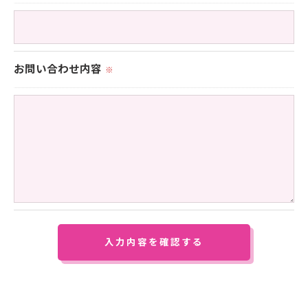
＜個人情報の安全管理＞
当社では、個人情報の漏洩等がなされないよう、適
お問い合わせ内容
※
切に安全管理対策を実施します。
＜個人情報を与えなかった場合に生じる結果＞
必要な情報を頂けない場合は、それに対応した当社
のサービスをご提供できない場合がございますので
予めご了承ください。
＜個人情報の開示･訂正・削除･利用停止の手続につ
いて＞
当社では、お客様の個人情報の開示･訂正･削除・利
用停止の手続を定めさせて頂いております。