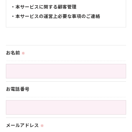
・本サービスに関する顧客管理
・本サービスの運営上必要な事項のご連絡
＜個人情報の提供について＞
当社ではお客様の同意を得た場合または法令に定め
お名前
られた場合を除き、
※
取得した個人情報を第三者に提供することはいたし
ません。
お電話番号
＜個人情報の委託について＞
当社では、利用目的の達成に必要な範囲において、
個人情報を外部に委託する場合があります。
これらの委託先に対しては個人情報保護契約等の措
メールアドレス
※
置をとり、適切な監督を行います。