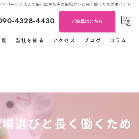
デイサービス求人で福利厚生充実の職場選びと長く働くためのポイント
090-4328-4430
ご応募はこちら
一覧
当社を知る
アクセス
ブログ
コラム
児童指導員
保育士
パート
正社員
職場選びと長く働くため
送迎ドライバー