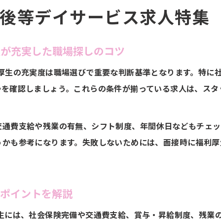
後等デイサービス求人特集
きやすさ重視なら放課後等デイサービスの求人を
放課後等デイサービス求人は働きやすさを重視する方に最
生が充実した職場探しのコツ
ワークライフバランスを叶える放課後等デイサービス求人
求人選びで重視したい職場環境と福利厚生の充実度
厚生の充実度は職場選びで重要な判断基準となります。特に
かを確認しましょう。これらの条件が揃っている求人は、スタ
働きやすい放課後等デイサービス求人の見極め方
福利厚生が整う求人なら長く安心して働ける
く続く安心を求める方へ放課後等デイサービス求人
交通費支給や残業の有無、シフト制度、年間休日などもチェッ
うかも参考になります。失敗しないためには、面接時に福利厚
放課後等デイサービス求人は長期安定を目指す方におすす
転職先に選ばれる放課後等デイサービス求人の共通点
安心して働ける環境が整う福利厚生充実の求人特集
のポイントを解説
放課後等デイサービス求人で叶うキャリアの継続性
厚生には、社会保険完備や交通費支給、賞与・昇給制度、残業
長く働きたい方に嬉しい福利厚生充実の職場を解説