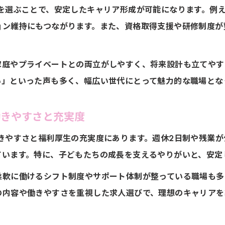
人を選ぶことで、安定したキャリア形成が可能になります。例
イフステージに応じた働き方も実現できる環境とは
ョン維持にもつながります。また、資格取得支援や研修制度が
放課後等デイサービス求人で実現する多様な働き方の魅力
福利厚生充実の求人が叶えるライフステージ別の働き方
家庭やプライベートとの両立がしやすく、将来設計も立てやす
育児や介護と両立しやすい放課後等デイサービス求人
い」といった声も多く、幅広い世代にとって魅力的な職場とな
放課後等デイサービス求人は女性にも働きやすい職場
時短勤務や休暇制度がある求人を選ぶポイント
働きやすさと充実度
きやすさと福利厚生の充実度にあります。週休2日制や残業
ています。特に、子どもたちの成長を支えるやりがいと、安定
柔軟に働けるシフト制度やサポート体制が整っている職場も多
の内容や働きやすさを重視した求人選びで、理想のキャリアを