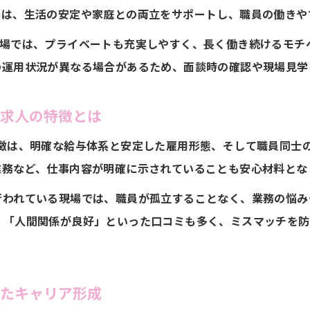
場は、生活の安定や家庭との両立をサポートし、職員の働きや
実した待遇で選ぶ放課後等デイサービスの仕事
職場では、プライベートも充実しやすく、長く働き続けるモチ
放課後等デイサービス求人で待遇面に注目する理由
の運用状況が異なる場合があるため、面談時の確認や現場見学
福利厚生が整う求人がもたらす働きやすさの秘訣
給与や手当も充実の放課後等デイサービス求人情報
ス求人の特徴とは
待遇面で差がつく放課後等デイサービス求人の魅力
特徴は、明確な給与体系と安定した雇用形態、そして職員同士
放課後等デイサービス求人で安定収入と生活を両立
業務など、仕事内容が明確に示されていることも安心材料とな
課後等デイサービス求人の離職率を左右する条件
ご応募はこちら
行われている現場では、職員が孤立することなく、業務の悩み
放課後等デイサービス求人で離職率に影響する要素を解説
」「人間関係が良好」といった口コミも多く、ミスマッチを防
福利厚生が充実した求人は離職率が低い理由とは
職場環境と離職率の関係を放課後等デイサービス求人で探
働きやすさが離職率を左右する放課後等デイサービス求人
したキャリア形成
放課後等デイサービス求人で注目すべき離職理由と対策