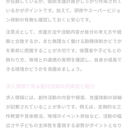
が在籍しているか、個別支援計画がしっかり作成されて
チ
いるかがポイントです。加えて、研修やスーパービジョ
療育重視と創作療法求人の違いと選び方
ン体制の有無も確認しておくと安心です。
放課後等デイサービス求人の比較ポイント
注意点として、支援方法や活動内容が自分の考え方や経
解説
験と合致するか、また無理なく働ける勤務体制かどうか
新しい働き方を放課後等デイサービスで見つけ
を事前に把握することが大切です。保護者や子どもとの
る
関わり方、地域との連携の実例を確認し、自身が成長で
放課後等デイサービス求人で実現する柔軟
きる環境かどうかを見極めましょう。
な働き方
求人情報で見る創作活動の充実度と魅力
創作療法を活かせる求人の職場環境とは
求人情報には、創作活動の内容や頻度、支援体制の詳細
求人情報から見える働きやすさと支援体制
が記載されていることが多いです。例えば、定期的な工
放課後等デイサービス求人で両立できる働
作教室や音楽療法、地域のイベント参加など、活動の幅
き方
広さや子どもの主体性を重視する姿勢がポイントとなり
発達障害支援求人における新しい挑戦の場