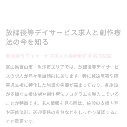
発達障害支援に強い求人の選び方と注意点
求人情報で見る創作活動の充実度と魅力
放課後等デイサービス求人の働きやすさ比
放課後等デイサービス求人と創作療
較
法の今を知る
創作療法で子どもの個性が輝く場所とは
放課後等デイサービス求人の最新動向を徹底解説
創作療法が放課後等デイサービス求人に与
える影響
富山県富山市・魚津市エリアでは、放課後等デイサービ
スの求人が年々増加傾向にあります。特に発達障害や障
子どもの個性を伸ばす求人先選びのポイン
害児支援に特化した施設の需要が高まっており、各施設
ト
が多様な支援体制や創作療法プログラムを導入している
発達障害支援施設の創作活動の実際の取り
ことが特徴です。求人情報を見る際は、施設の支援内容
組み
や研修体制、送迎業務の有無などをしっかり確認するこ
創作療法導入求人のやりがいと魅力を解説
とが重要です。
放課後等デイサービス求人で実感できる成