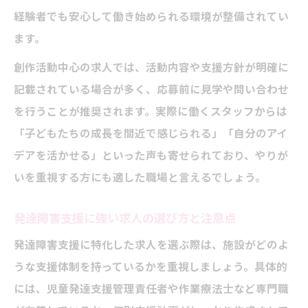
経験者でも安心して働き始められる環境が整備されてい
動力
ます。
発達障害支援現場で活きる創作療法求人と
は
創作活動中心の求人では、活動内容や支援方針が明確に
創作活動が求人募集に与える影響と背景
記載されている場合が多く、応募前に見学や問い合わせ
を行うことが推奨されます。実際に働くスタッフからは
求人情報で知る創作療法の専門性と役割
「子どもたちの成長を間近で感じられる」「自分のアイ
放課後等デイサービス求人で求められるス
デアを活かせる」といった声も寄せられており、やりが
キル
いを重視する方にも適した職場と言えるでしょう。
療育と創作療法の違いに迫る安心の選び方
放課後等デイサービス求人で見る療育と創
発達障害支援に強い求人の選び方と注意点
作療法
発達障害支援に特化した求人を選ぶ際は、施設がどのよ
求人選びで失敗しない療育と創作療法の見
うな支援体制を持っているかを重視しましょう。具体的
極め方
には、児童発達支援管理責任者や作業療法士など専門職
発達障害支援求人における二つのアプロー