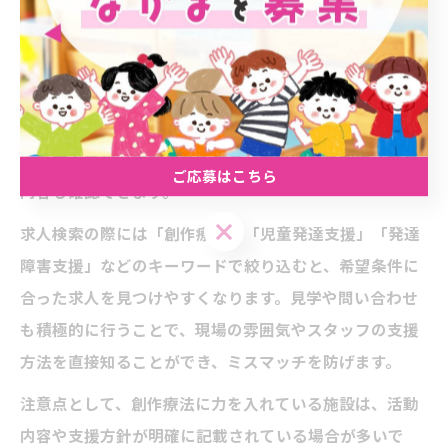
創作療法を中心とした放課後等デイサービスの求人を探
す際は、まず富山市や魚津市を含む地域の施設一覧や求
人掲載サイトを活用することが重要です。地域によって
は、各市区町村や富山県障害福祉課のホームページに最
新の求人情報が掲載されており、支援体制や創作活動の
ご応募はこちら
内容も確認できます。
求人検索の際には「創作療法」「児童発達支援」「発達
障害支援」などのキーワードで絞り込むと、希望条件に
合った求人を見つけやすくなります。見学や問い合わせ
も積極的に行うことで、現場の雰囲気やスタッフの支援
方法を直接知ることができ、ミスマッチを防げます。
注意点として、創作療法に力を入れている施設は、活動
内容や支援方針が明確に記載されている場合が多いで