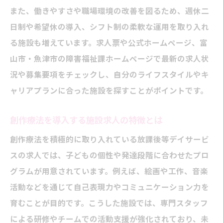
また、働きやすさや職場環境の改善を図るため、週休二
長事例
日制や希望休の導入、シフト制の柔軟な運用を取り入れ
求人を探すなら創作療法プログラムに注目
る施設も増えています。求人票や公式ホームページ、富
創作療法中心の放課後等デイサービス求人
山市・魚津市の障害福祉課ホームページで最新の求人状
探し方
況や募集要項をチェックし、自分のライフスタイルやキ
求人情報から見る創作活動プログラムの特
ャリアプランに合った施設を探すことがポイントです。
徴
発達障害支援求人で注目される創作療法の
創作療法を導入する施設求人の特徴とは
役割
創作療法を積極的に取り入れている放課後等デイサービ
求人選びで重視すべき創作活動のポイント
スの求人では、子どもの個性や発達段階に合わせたプロ
放課後等デイサービス求人で比較する創作
グラムが用意されています。例えば、絵画や工作、音楽
療法
活動などを通じて自己表現力やコミュニケーション力を
発達障害支援で求められる創作活動の力
育むことが目的です。こうした施設では、専門スタッフ
による研修やチームでの活動支援が強化されており、未
放課後等デイサービス求人で重要な創作活